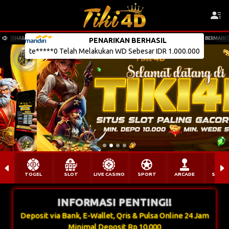
DIHARAPKAN UNTUK SELALU DAPAT MEMBERSIHKAN RIWAYAT BROWSER SETIAP SEBELUM BERMAI
PENARIKAN BERHASIL
te*****0 Telah Melakukan WD Sebesar IDR 1.000.000
TOGEL
SLOT
LIVE CASINO
SPORT
ARCADE
SABU
INFORMASI PENTING!!
Deposit via Bank, E-Wallet, Qris & Pulsa Online 24 Jam
Minimal Deposit Rp 10.000