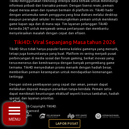
Tiki4D menggunakan teknologi enkripsi data terbaik untuk melindungi
informasi pribadi dan transaksi pemain. Dengan lisensi resmi, pemain
dapat merasa aman dan nyaman bermain di platform ini. Tiki4D hadir
dengan antarmuka ramah pengguna yang bisa diakses melalui desktop
maupun perangkat seluler. Ini memungkinkan pemain untuk menikmati
game kapan saja dan di mana saja. Tim layanan pelanggan Tiki4D
tersedia 24/7 untuk menjawab semua pertanyaan dan membantu
menyelesaikan masalah dengan cepat dan efisien.
Tiki4D: Viral Sepanjang Masa tahun 2026
Tiki4D Situs
tidak hanya populer karena koleksi gamenya yang menarik,
tetapi juga komunitasnya yang kuat. Platform ini sering menjadi pusat
perbincangan di media sosial dan forum gaming, berkat inovasi yang
terus-menerus dan kemitraannya dengan banyak pengembang game
ternama. Tiki4D menyediakan promo menarik dengan hadiah besar,
memberikan pemain kesempatan untuk mendapatkan kemenangan
tertinggi.
Dengan sistem pembayaran yang cepat dan aman, pemain dapat
melakukan deposit maupun penarikan tanpa kendala. Pemain setia
dapat menikmati keuntungan eksklusif seperti bonus tambahan, hadiah
spesial, dan layanan prioritas.
© 2015 - 2026 Copyright TIKI4D.
All Rights Reserved.
MENU
LAPOR PUSAT