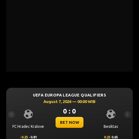
UEFA EUROPA LEAGUE QUALIFIERS
August 7, 2026 — 00:00 WIB
0 : 0
Previous
Next
BET NOW
FC Hradec Kralove
Besiktas
-0.25
-0.81
0.25
0.65