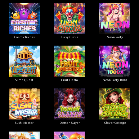
Cosmic Riches
Lucky Circus
Neon Party
Slime Quest
Fruit Fiesta
Neon Party 1000
Sushi Master
Demon Slayer
Clover Cottage