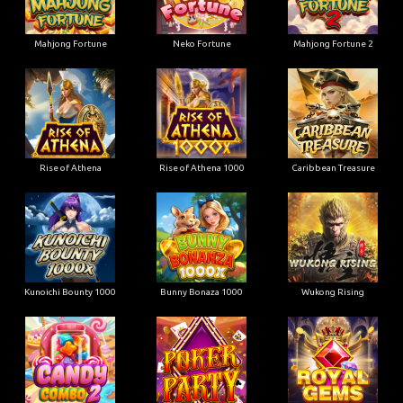
Mahjong Fortune
Neko Fortune
Mahjong Fortune 2
Rise of Athena
Rise of Athena 1000
Caribbean Treasure
Kunoichi Bounty 1000
Bunny Bonaza 1000
Wukong Rising