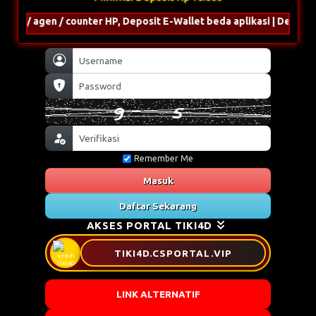
/ agen / counter HP, Deposit E-Wallet beda aplikasi | Deposit QRI
Remember Me
Masuk
Daftar Sekarang
AKSES PORTAL TIKI4D
TIKI4D.CSPORTAL.VIP
LINK ALTERNATIF