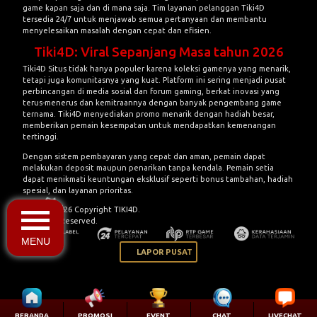
game kapan saja dan di mana saja. Tim layanan pelanggan Tiki4D
tersedia 24/7 untuk menjawab semua pertanyaan dan membantu
menyelesaikan masalah dengan cepat dan efisien.
Tiki4D: Viral Sepanjang Masa tahun 2026
Tiki4D Situs
tidak hanya populer karena koleksi gamenya yang menarik,
tetapi juga komunitasnya yang kuat. Platform ini sering menjadi pusat
perbincangan di media sosial dan forum gaming, berkat inovasi yang
terus-menerus dan kemitraannya dengan banyak pengembang game
ternama. Tiki4D menyediakan promo menarik dengan hadiah besar,
memberikan pemain kesempatan untuk mendapatkan kemenangan
tertinggi.
Dengan sistem pembayaran yang cepat dan aman, pemain dapat
melakukan deposit maupun penarikan tanpa kendala. Pemain setia
dapat menikmati keuntungan eksklusif seperti bonus tambahan, hadiah
spesial, dan layanan prioritas.
© 2015 - 2026 Copyright TIKI4D.
All Rights Reserved.
MENU
LAPOR PUSAT
BERANDA
PROMOSI
EVENT
CHAT
LIVECHAT