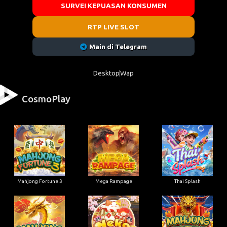
SURVEI KEPUASAN KONSUMEN
RTP LIVE SLOT
Main di Telegram
Desktop
Wap
CosmoPlay
Mahjong Fortune 3
Mega Rampage
Thai Splash