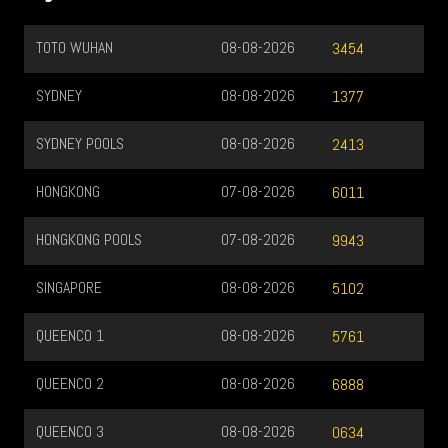
TOTO WUHAN
08-08-2026
3454
SYDNEY
08-08-2026
1377
SYDNEY POOLS
08-08-2026
2413
HONGKONG
07-08-2026
6011
HONGKONG POOLS
07-08-2026
9943
SINGAPORE
08-08-2026
5102
QUEENCO 1
08-08-2026
5761
QUEENCO 2
08-08-2026
6888
QUEENCO 3
08-08-2026
0634