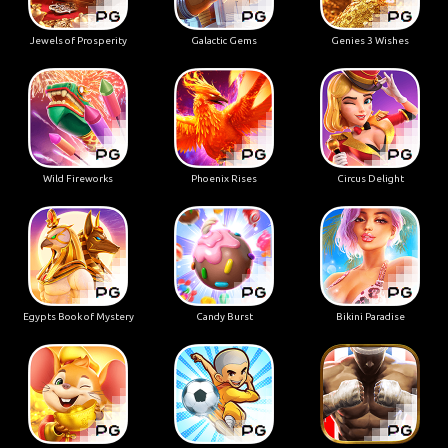
Jewels of Prosperity
Galactic Gems
Genies 3 Wishes
Wild Fireworks
Phoenix Rises
Circus Delight
Egypts Book of Mystery
Candy Burst
Bikini Paradise