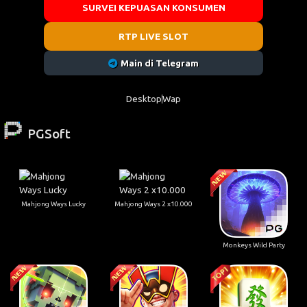
SURVEI KEPUASAN KONSUMEN
RTP LIVE SLOT
Main di Telegram
Desktop
Wap
PGSoft
Mahjong Ways Lucky
Mahjong Ways 2 x10.000
Monkeys Wild Party