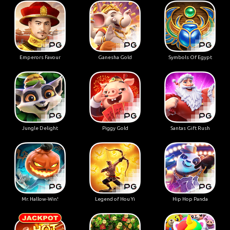
Emperors Favour
Ganesha Gold
Symbols Of Egypt
Jungle Delight
Piggy Gold
Santas Gift Rush
Mr. Hallow-Win!
Legend of Hou Yi
Hip Hop Panda