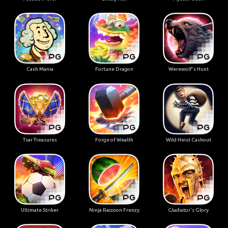
Cash Mania
Fortune Dragon
Werewolf's Hunt
Tsar Treasures
Forge of Wealth
Wild Heist Cashout
Ultimate Striker
Ninja Raccoon Frenzy
Gladiator's Glory