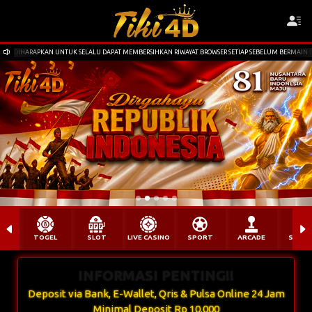
DIHARAPKAN UNTUK SELALU DAPAT MEMBERSIHKAN RIWAYAT BROWSER SETIAP SEBELUM BERMAI
PENARIKAN BERHASIL
fo*****f Telah Melakukan WD Sebesar IDR 30.200.000
TOGEL
SLOT
LIVE CASINO
SPORT
ARCADE
SABU
INFORMASI PENTING!!
Deposit via Bank, E-Wallet, Qris & Pulsa Online 24 Jam
Minimal Deposit Rp 10.000