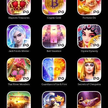
Majestic Treasures
Crypto Gold
Fortune Ox
Jack Frosts Winter
Bali Vacation
Opera Dynasty
Thai River Wonders
Guardians of Ice & Fire
Secrets of Cleopatra