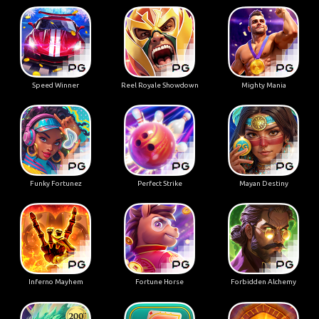
Speed Winner
Reel Royale Showdown
Mighty Mania
Funky Fortunez
Perfect Strike
Mayan Destiny
Inferno Mayhem
Fortune Horse
Forbidden Alchemy