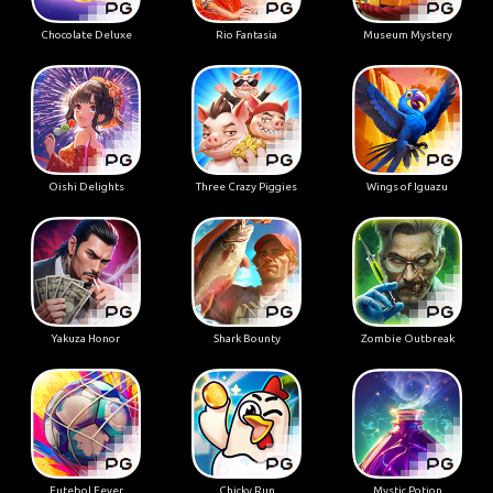
Chocolate Deluxe
Rio Fantasia
Museum Mystery
Oishi Delights
Three Crazy Piggies
Wings of Iguazu
Yakuza Honor
Shark Bounty
Zombie Outbreak
Futebol Fever
Chicky Run
Mystic Potion