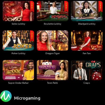
Sicbo Lobby
Roulette Lobby
Blackjack Lobby
Poker Lobby
Dragon Tiger
Fan Tan
Super Andar Bahar
Teen Patti
Craps
Microgaming