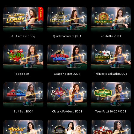
All Games Lobby
Quick Baccarat Q001
Roulette R001
Sicbo S201
Dragon Tiger D201
Infinite Blackjack BJ001
Bull Bull B001
Classic Pokdeng P001
Teen Patti 20-20 W001