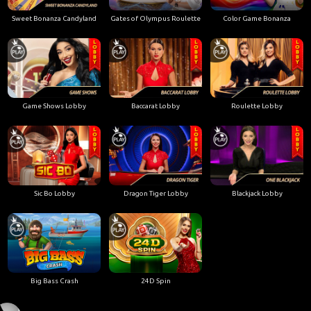
Sweet Bonanza Candyland
Gates of Olympus Roulette
Color Game Bonanza
Game Shows Lobby
Baccarat Lobby
Roulette Lobby
Sic Bo Lobby
Dragon Tiger Lobby
Blackjack Lobby
Big Bass Crash
24D Spin