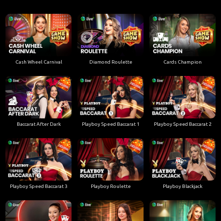
Cash Wheel Carnival
Diamond Roulette
Cards Champion
Baccarat After Dark
Playboy Speed Baccarat 1
Playboy Speed Baccarat 2
Playboy Speed Baccarat 3
Playboy Roulette
Playboy Blackjack