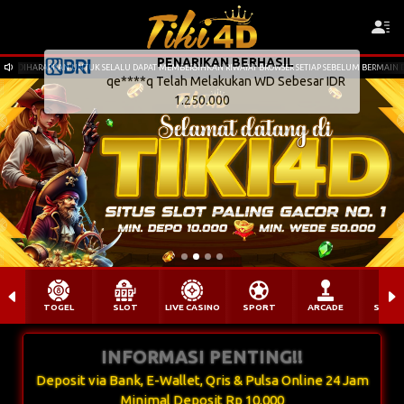
PENARIKAN BERHASIL
DIHARAPKAN UNTUK SELALU DAPAT MEMBERSIHKAN RIWAYAT BROWSER SETIAP SEBELUM BERMAI
qe****q Telah Melakukan WD Sebesar IDR
1.250.000
TOGEL
SLOT
LIVE CASINO
SPORT
ARCADE
SABU
INFORMASI PENTING!!
Deposit via Bank, E-Wallet, Qris & Pulsa Online 24 Jam
Minimal Deposit Rp 10.000