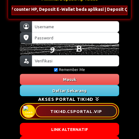
P, Deposit E-Wallet beda aplikasi | Deposit QRIS dimohon untuk tr
Remember Me
Masuk
Daftar Sekarang
AKSES PORTAL TIKI4D
TIKI4D.CSPORTAL.VIP
LINK ALTERNATIF