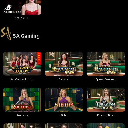
Sedie C151
SA Gaming
All Games Lobby
Baccarat
Speed Baccarat
Roulette
Sicbo
Dragon Tiger