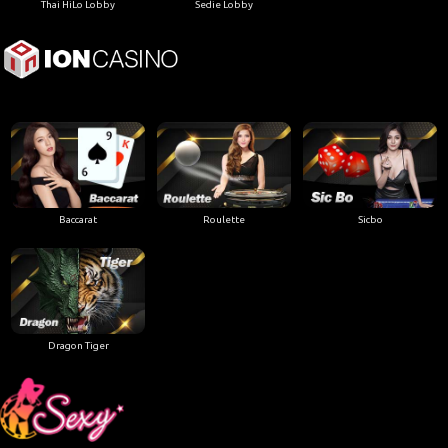
Thai HiLo Lobby
Sedie Lobby
Baccarat
Roulette
Sicbo
Dragon Tiger