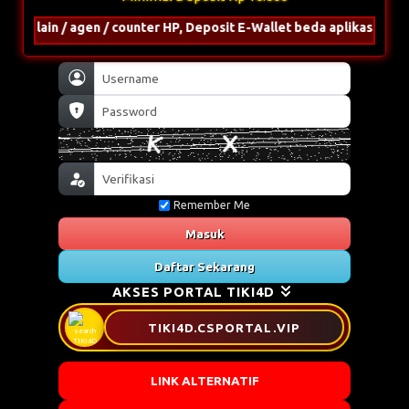
g lain / agen / counter HP, Deposit E-Wallet beda aplikasi | Dep
Remember Me
Masuk
Daftar Sekarang
AKSES PORTAL TIKI4D
TIKI4D.CSPORTAL.VIP
LINK ALTERNATIF