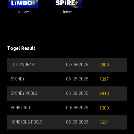
Limbo+
Spire+
Togel Result
TOTO WUHAN
07-08-2026
5883
SYDNEY
06-08-2026
7097
SYDNEY POOLS
06-08-2026
4816
HONGKONG
06-08-2026
1083
HONGKONG POOLS
06-08-2026
3634