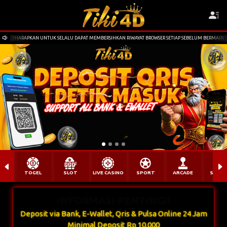
DIHARAPKAN UNTUK SELALU DAPAT MEMBERSIHKAN RIWAYAT BROWSER SETIAP SEBELUM BERMAI
TOGEL
SLOT
LIVE CASINO
SPORT
ARCADE
SABU
INFORMASI PENTING!!
Deposit via Bank, E-Wallet, Qris & Pulsa Online 24 Jam
Minimal Deposit Rp 10.000