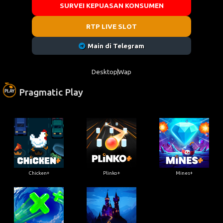
SURVEI KEPUASAN KONSUMEN
RTP LIVE SLOT
Main di Telegram
Desktop
Wap
Pragmatic Play
Chicken+
Plinko+
Mines+