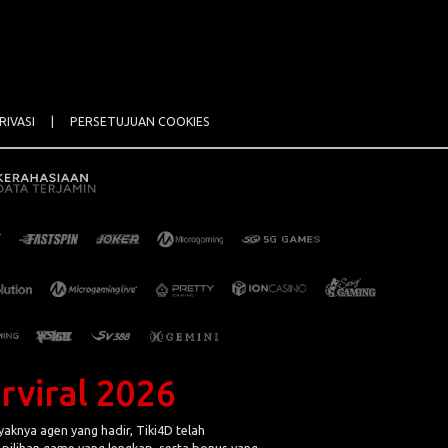
RIVASI
|
PERSETUJUAN COOKIES
rviral 2026
yaknya agen yang hadir,
Tiki4D
telah