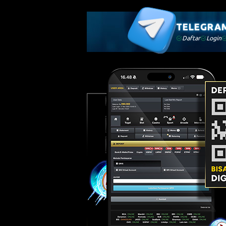
TELEGRA
Daftar
Login