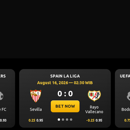
26
9/8/2026
9/8/2026
9/8/2026
9/8/2026
9
YE
CHINA
JAPAN
MALAYSIA
MONGOLIA
03
3946
9078
6851
4467
7
26
9/8/2026
8/8/2026
8/8/2026
8/8/2026
8
A LIGA
SPAIN LA LIGA
6 — 00:30 WIB
August 17, 2026 — 02:30 WIB
 0
0 : 0
NOW
BET NOW
Getafe
Celta Vigo
Osasun
0.00
-0.67
0.25
0.76
-0.25
-0.