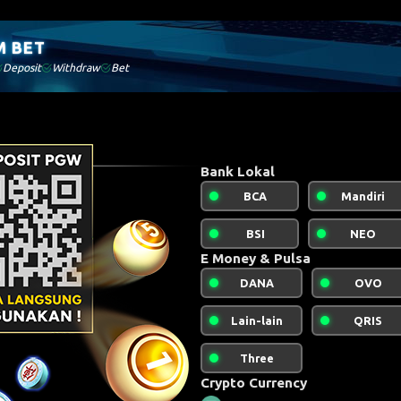
M BET
Deposit
Withdraw
Bet
Bank Lokal
BCA
Mandiri
BSI
NEO
E Money & Pulsa
DANA
OVO
Lain-lain
QRIS
Three
Crypto Currency