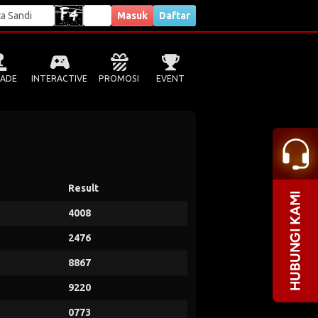
 KELANCARAN DAN KENYAMANAN BOSKU
Masuk
Daftar
ADE
INTERACTIVE
PROMOSI
EVENT
Result
4008
2476
8867
9220
0773