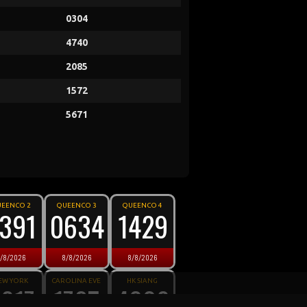
0304
4740
2085
1572
5671
EENCO 2
QUEENCO 3
QUEENCO 4
391
0634
1429
/8/2026
8/8/2026
8/8/2026
EW YORK
CAROLINA EVE
HK SIANG
817
1725
4008