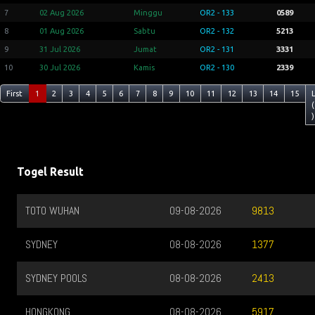
7
02 Aug 2026
Minggu
OR2 - 133
0589
8
01 Aug 2026
Sabtu
OR2 - 132
5213
9
31 Jul 2026
Jumat
OR2 - 131
3331
10
30 Jul 2026
Kamis
OR2 - 130
2339
First
1
2
3
4
5
6
7
8
9
10
11
12
13
14
15
(
)
Togel Result
TOTO WUHAN
09-08-2026
9813
SYDNEY
08-08-2026
1377
SYDNEY POOLS
08-08-2026
2413
HONGKONG
08-08-2026
5917