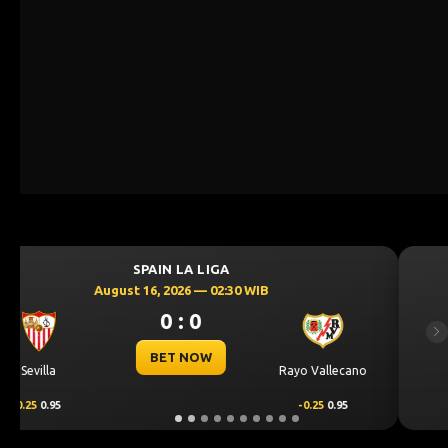
SPAIN LA LIGA
August 16, 2026 — 00:30 WIB
0 : 0
Previous
Ne
BET NOW
lecano
Alaves
Getafe
.95
0.00
0.62
0.00
-0.7