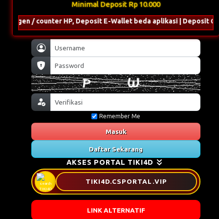
Minimal Deposit Rp 10.000
/ agen / counter HP, Deposit E-Wallet beda aplikasi | Deposit QRI
Remember Me
Masuk
Daftar Sekarang
AKSES PORTAL TIKI4D
TIKI4D.CSPORTAL.VIP
LINK ALTERNATIF