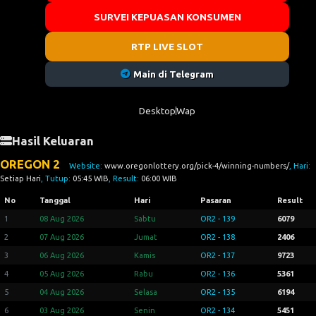
SURVEI KEPUASAN KONSUMEN
RTP LIVE SLOT
Main di Telegram
Desktop
Wap
Hasil Keluaran
OREGON 2
Website:
www.oregonlottery.org/pick-4/winning-numbers/
, Hari:
Setiap Hari
, Tutup:
05:45 WIB
, Result:
06:00 WIB
No
Tanggal
Hari
Pasaran
Result
1
08 Aug 2026
Sabtu
OR2 - 139
6079
2
07 Aug 2026
Jumat
OR2 - 138
2406
3
06 Aug 2026
Kamis
OR2 - 137
9723
4
05 Aug 2026
Rabu
OR2 - 136
5361
5
04 Aug 2026
Selasa
OR2 - 135
6194
6
03 Aug 2026
Senin
OR2 - 134
5451