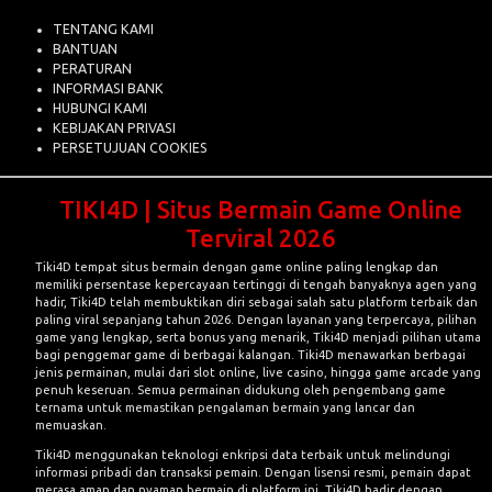
TENTANG KAMI
BANTUAN
PERATURAN
INFORMASI BANK
HUBUNGI KAMI
KEBIJAKAN PRIVASI
PERSETUJUAN COOKIES
TIKI4D | Situs Bermain Game Online
Terviral 2026
Tiki4D tempat situs bermain dengan game online paling lengkap dan
memiliki persentase kepercayaan tertinggi di tengah banyaknya agen yang
hadir,
Tiki4D
telah membuktikan diri sebagai salah satu platform terbaik dan
paling viral sepanjang tahun 2026. Dengan layanan yang terpercaya, pilihan
game yang lengkap, serta bonus yang menarik, Tiki4D menjadi pilihan utama
bagi penggemar game di berbagai kalangan. Tiki4D menawarkan berbagai
jenis permainan, mulai dari slot online, live casino, hingga game arcade yang
penuh keseruan. Semua permainan didukung oleh pengembang game
ternama untuk memastikan pengalaman bermain yang lancar dan
memuaskan.
Tiki4D menggunakan teknologi enkripsi data terbaik untuk melindungi
informasi pribadi dan transaksi pemain. Dengan lisensi resmi, pemain dapat
merasa aman dan nyaman bermain di platform ini. Tiki4D hadir dengan