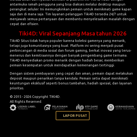
antarmuka ramah pengguna yang bisa diakses melalui desktop maupun
perangkat seluler. Ini memungkinkan pemain untuk menikmati game kapan
saja dan di mana saja. Tim layanan pelanggan Tiki4D tersedia 24/7 untuk
menjawab semua pertanyaan dan membantu menyelesaikan masalah dengan
cepat dan efisien.
Tiki4D: Viral Sepanjang Masa tahun 2026
Tiki4D Situs
tidak hanya populer karena koleksi gamenya yang menarik,
tetapi juga komunitasnya yang kuat. Platform ini sering menjadi pusat
perbincangan di media sosial dan forum gaming, berkat inovasi yang terus-
menerus dan kemitraannya dengan banyak pengembang game ternama.
Tiki4D menyediakan promo menarik dengan hadiah besar, memberikan
pemain kesempatan untuk mendapatkan kemenangan tertinggi.
Dengan sistem pembayaran yang cepat dan aman, pemain dapat melakukan
deposit maupun penarikan tanpa kendala. Pemain setia dapat menikmati
keuntungan eksklusif seperti bonus tambahan, hadiah spesial, dan layanan
prioritas.
© 2015 - 2026 Copyright TIKI4D.
All Rights Reserved.
LAPOR PUSAT