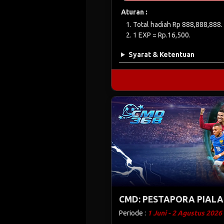
Aturan :
Total hadiah Rp 888,888,888.
1 EXP = Rp.16,500.
Syarat & Ketentuan
CMD: PESTAPORA PIALA
Periode :
1 Juni - 2 Agustus 2026