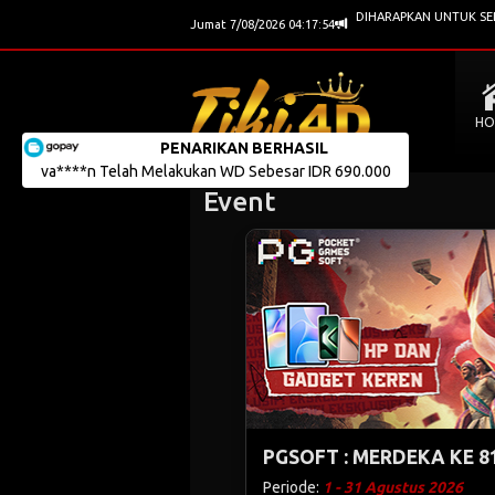
DIHARAPKAN UNTUK SE
Jumat 7/08/2026 04:17:55
HO
Event
PGSOFT : MERDEKA KE 81
Periode:
1 - 31 Agustus 2026