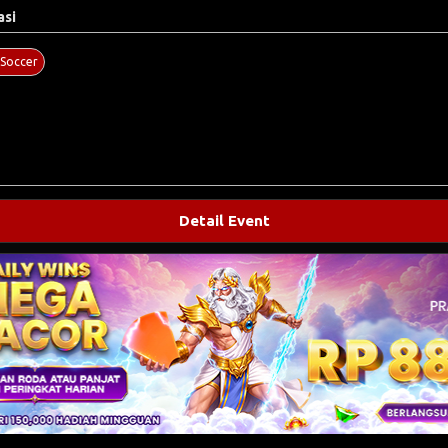
asi
-Soccer
Detail Event