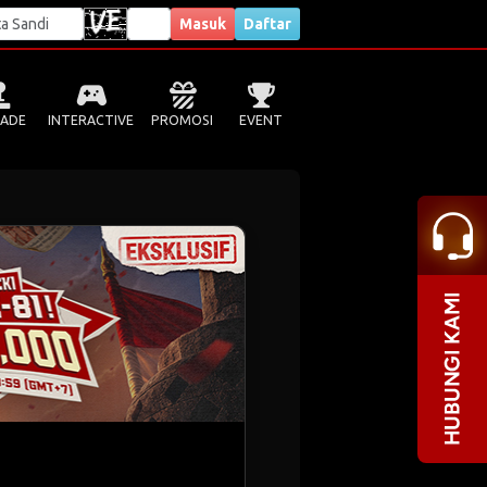
KELANCARAN DAN KENYAMANAN BOSKU
Masuk
Daftar
ADE
INTERACTIVE
PROMOSI
EVENT