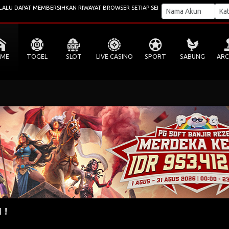
LALU DAPAT MEMBERSIHKAN RIWAYAT BROWSER SETIAP SEBELUM BERMAIN DEMI 
ME
TOGEL
SLOT
LIVE CASINO
SPORT
SABUNG
ARC
 !