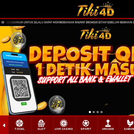
DIHARAPKAN UNTUK SELALU DAPAT MEMBERSIHKAN RIWAYAT BROWSER SETIAP SEBELUM BERMAI
TOGEL
SLOT
LIVE CASINO
SPORT
ARCADE
SABU