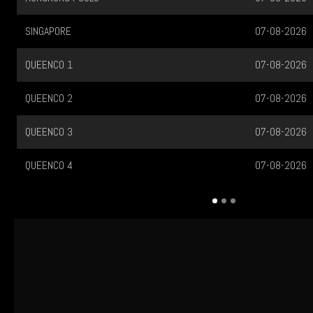
SINGAPORE
07-08-2026
QUEENCO 1
07-08-2026
QUEENCO 2
07-08-2026
QUEENCO 3
07-08-2026
QUEENCO 4
07-08-2026