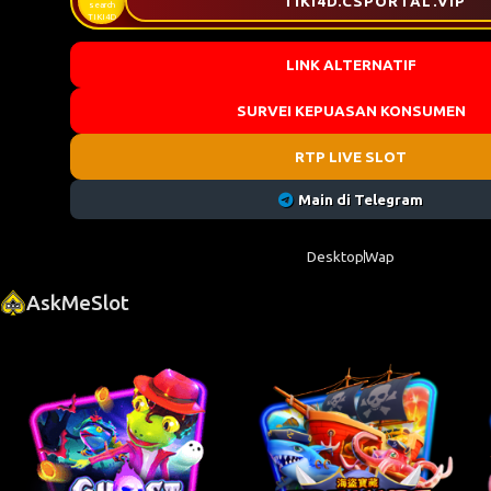
TIKI4D.CSPORTAL.VIP
LINK ALTERNATIF
SURVEI KEPUASAN KONSUMEN
RTP LIVE SLOT
Main di Telegram
Desktop
Wap
AskMeSlot