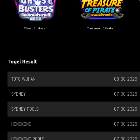
Ghost Busters
Treasure of Pirate
Togel Result
TOTO WUHAN
08-08-2026
SYDNEY
07-08-2026
SYDNEY POOLS
07-08-2026
HONGKONG
07-08-2026
HONGKONG POOLS
07-08-2026